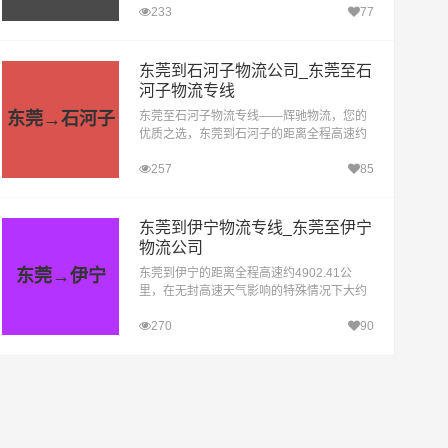
233
77
特殊情况下大约耗时40.7小时到达目的地。
东莞到满洲里...
东莞到石河子物流公司_东莞至石
河子物流专线
东莞→石河子
东莞至石河子物流专线——辉驰物流，您的
优质之选，东莞到石河子的距离全程高速约
4363.95公里，在无封高速天气影响的特殊
257
85
情况下大约耗时46.5小时到达目的地。辉驰
物流作为物流行...
东莞到伊宁物流专线_东莞至伊宁
物流公司
东莞→伊宁
东莞到伊宁的距离全程高速约4902.41公
里，在无封高速天气影响的特殊情况下大约
耗时52.9小时到达目的地。东莞至伊宁物流
270
90
专线，是东莞辉驰物流公司精心打造的一条
高效、便捷的物...