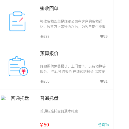
签收回单
签收货物回单是辉驰公司在客户的货物送
达、收货方正常签收以后，为客户提供签收
回单返回始发地的服务。收费标准：香港、
238
29
澳门、台湾：原单返回 40.00 元/票；传真件
返回 20.00
预算报价
辉驰提供免费报价、上门估价、运费预算等
服务。 电话预约报价 在线预约报价 温馨提
示：1、此报价、时效仅作参考，准确报价
255
31
请以客服实际报价单为准。2、报价具有时
效性，
普通托盘
普通标准托盘普通木托盘
￥
50
咨询Ta