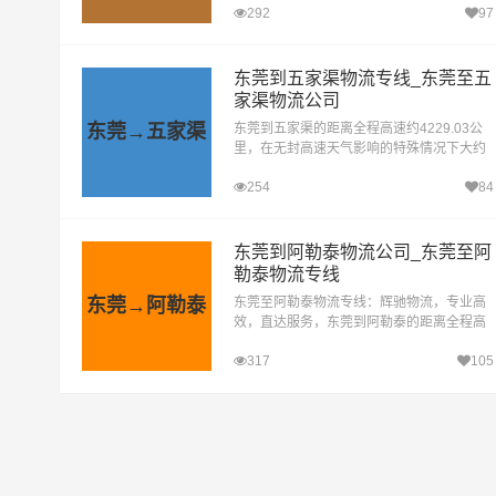
292
97
东莞至江阴货运专线，自开通以来已近十年
载誉前行。在这...
东莞到五家渠物流专线_东莞至五
家渠物流公司
东莞→五家渠
东莞到五家渠的距离全程高速约4229.03公
里，在无封高速天气影响的特殊情况下大约
耗时45小时到达目的地。在物流行业，辉驰
254
84
物流凭借其丰富的经验和卓越的服务质量，
一直深受客户的...
东莞到阿勒泰物流公司_东莞至阿
勒泰物流专线
东莞→阿勒泰
东莞至阿勒泰物流专线：辉驰物流，专业高
效，直达服务，东莞到阿勒泰的距离全程高
速约4552.65公里，在无封高速天气影响的
317
105
特殊情况下大约耗时50.2小时到达目的地。
东莞到阿勒泰物流货...