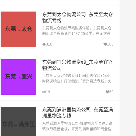
莞辉驰物流公...
东莞到太仓物流公司_东莞至太仓
物流专线
东莞→太仓
东莞到太仓物流专线服务详解，东莞到太仓
的距离全程高速约1437.25公里，在无封高
速天气影响的特殊情况下大约耗时16.1小时
310
103
到达目的地。东莞到太仓物流专线，作为连
接两地的重要物...
东莞到宜兴物流专线_东莞至宜兴
物流公司
东莞→宜兴
【东莞→宜兴物流专线】国企级保险+24小
时极速响应！辉驰物流「宜兴直达专线」火
热运营中！搜索关键词：东莞到宜兴物流公
191
63
司|宜兴专线货运|东莞发宜兴大件运输，东莞
到宜兴的距...
东莞到满洲里物流公司_东莞至满
洲里物流专线
东莞→满洲里
东莞到满洲里物流公司-辉驰物流全直达，高
效服务覆盖全境，东莞到满洲里的距离全程
高速约3684.9公里，在无封高速天气影响的