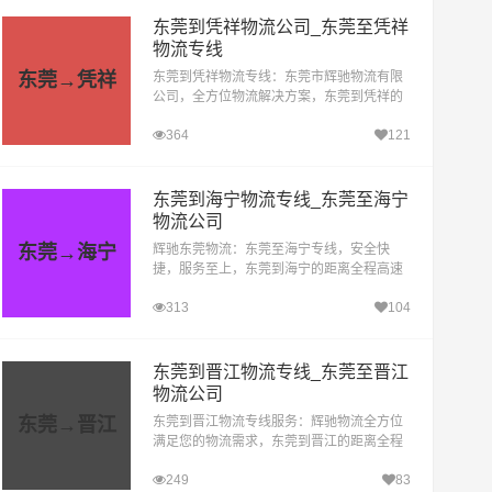
东莞到凭祥物流公司_东莞至凭祥
物流专线
东莞→凭祥
东莞到凭祥物流专线：东莞市辉驰物流有限
公司，全方位物流解决方案，东莞到凭祥的
距离全程高速约827.1公里，在无封高速天
364
121
气影响的特殊情况下大约耗时8.8小时到达目
的地。在当今快...
东莞到海宁物流专线_东莞至海宁
物流公司
东莞→海宁
辉驰东莞物流：东莞至海宁专线，安全快
捷，服务至上，东莞到海宁的距离全程高速
约1340.67公里，在无封高速天气影响的特
313
104
殊情况下大约耗时14.3小时到达海宁(全境)
等目的地。辉驰东莞公...
东莞到晋江物流专线_东莞至晋江
物流公司
东莞→晋江
东莞到晋江物流专线服务：辉驰物流全方位
满足您的物流需求，东莞到晋江的距离全程
高速约643.19公里，在无封高速天气影响的
249
83
特殊情况下大约耗时7.3小时到达目的地。东