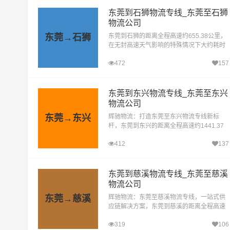
东莞到石狮物流专线_东莞至石狮
物流公司
东莞→石狮
东莞到石狮的距离全程高速约655.38公里，
在无封高速天气影响的特殊情况下大约耗时
7.3小时到达目的地。东莞到石狮物流专线，
472
157
作为辉驰物流有限公司旗下的精品专线，是
辉驰为满足市...
东莞到东兴物流专线_东莞至东兴
物流公司
东莞→东兴
辉驰物流：打造东莞至东兴物流专线新标
杆，东莞到东兴的距离全程高速约1441.37
公里，在无封高速天气影响的特殊情况下大
412
137
约耗时16.1小时到达目的地。在瞬息万变的
物流行业中，辉驰物...
东莞到慈溪物流专线_东莞至慈溪
物流公司
东莞→慈溪
辉驰物流：东莞至慈溪物流专线，一站式供
应链解决方案，东莞到慈溪的距离全程高速
约1378.65公里，在无封高速天气影响的特
319
106
殊情况下大约耗时14.8小时到达目的地。辉