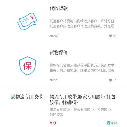
代收货款
托运客户将货物出售给收货客户，辉驰可替
托运客户向收货客户代收货物货款，并在规
定时限内将此批货款返还托运客户帐户内，
247
30
让托运客户及时并安全地回笼资金。返款时
效：确认收到
货物保价
货物在仓储和运输过程中因我方过失而发生
丢失、短少和损毁，辉驰公司均承担赔偿责
任，但对间接损失不承担赔偿责任。收费标
221
27
准：国际业务： 按照货物申明价值的 0.5%
元；最低 15.0
物流专用胶带,搬家专用胶带,打包
胶带,封箱胶带
物流专用胶带，搬家专用胶带，打包胶带，
封箱胶带
￥
0
a
咨询Ta