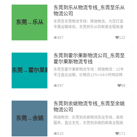
东莞到乐从物流专线_东莞至乐从
物流公司
东莞→乐从
东莞至东莞物流专线：辉驰物流，为您打造
专属运输体验，东莞到乐从的距离全程高速
约91.89公里，在无封高速天气影响的特殊
367
122
情况下大约耗时1.7小时到达目的地。在物流
行业的浩瀚星空...
东莞到霍尔果斯物流公司_东莞至
霍尔果斯物流专线
东莞→霍尔果斯
东莞至霍尔果斯物流专线｜辉驰物流：12年
专注直达运输，价格优12%+24小时响应辉
驰物流深耕东莞至霍尔果斯专线十年，依托
297
99
全封闭厢式车、平板挂车等4.2米至17.5米多
车型资源，提供覆盖...
东莞到余姚物流专线_东莞至余姚
物流公司
东莞→余姚
辉驰物流：东莞到余姚物流货运专线，高效
服务，直达无忧，东莞到余姚的距离全程高
速约1312.23公里，在无封高速天气影响的
515
171
特殊情况下大约耗时14.4小时到达目的地。