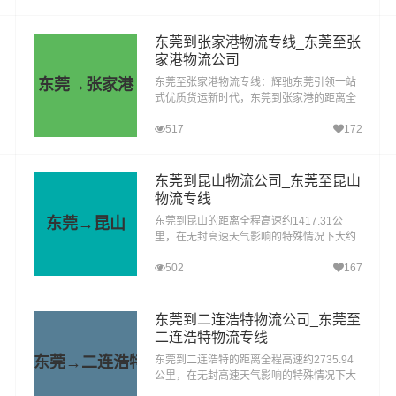
在当今快速发展的物...
东莞到张家港物流专线_东莞至张
家港物流公司
东莞→张家港
东莞至张家港物流专线：辉驰东莞引领一站
式优质货运新时代，东莞到张家港的距离全
程高速约1463.01公里，在无封高速天气影
517
172
响的特殊情况下大约耗时16.2小时到达目的
地。在物流行业...
东莞到昆山物流公司_东莞至昆山
物流专线
东莞→昆山
东莞到昆山的距离全程高速约1417.31公
里，在无封高速天气影响的特殊情况下大约
耗时15.5小时到达目的地。东莞到昆山物流
502
167
专线，作为辉驰物流有限公司旗下的精品专
线，是专为满足日...
东莞到二连浩特物流公司_东莞至
二连浩特物流专线
东莞→二连浩特
东莞到二连浩特的距离全程高速约2735.94
公里，在无封高速天气影响的特殊情况下大
约耗时27.9小时到达目的地。东莞到二连浩