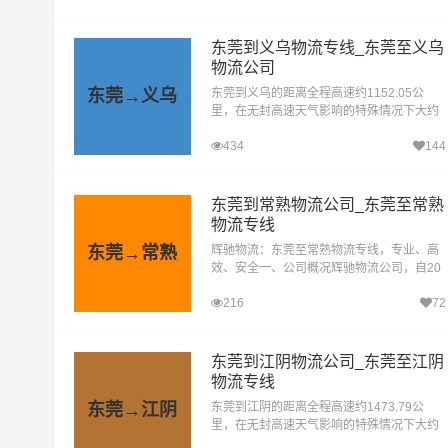
驰物流，作为物流行...
东莞到义乌物流专线_东莞至义乌
物流公司
东莞→义乌
东莞到义乌的距离全程高速约1152.05公
里，在无封高速天气影响的特殊情况下大约
耗时12.8小时到达目的地。东莞至义乌的物
434
144
流需求日益增长，为了满足广大企业、工厂
及个人的多样化...
东莞到常熟物流公司_东莞至常熟
物流专线
东莞→常熟
辉驰物流：东莞至常熟物流专线，专业、高
效、安全一、公司概况辉驰物流公司，自20
15年5月成立以来，便专注于为东莞到常熟
216
72
的物流需求提供专业化服务。经过多年的稳
健发展和精心运营，...
东莞到江阴物流公司_东莞至江阴
物流专线
东莞→江阴
东莞到江阴的距离全程高速约1473.79公
里，在无封高速天气影响的特殊情况下大约
耗时15.4小时到达江阴(全境)目的地。我司