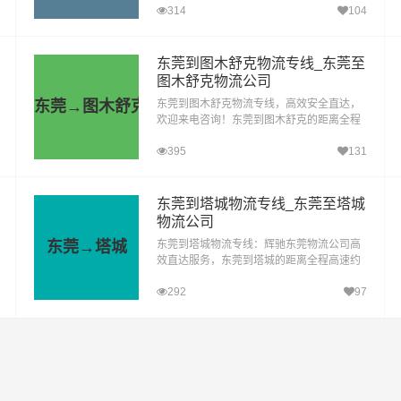
314
104
特的货运公司物流运营部，是辉驰物流精心
打造的专业物...
东莞到图木舒克物流专线_东莞至
图木舒克物流公司
东莞→图木舒克
东莞到图木舒克物流专线，高效安全直达，
欢迎来电咨询！东莞到图木舒克的距离全程
高速约4778.94公里，在无封高速天气影响
395
131
的特殊情况下大约耗时55.4小时到达目的
地。东莞（辉驰）物流业...
东莞到塔城物流专线_东莞至塔城
物流公司
东莞→塔城
东莞到塔城物流专线：辉驰东莞物流公司高
效直达服务，东莞到塔城的距离全程高速约
4777.64公里，在无封高速天气影响的特殊
292
97
情况下大约耗时50.5小时到达目的地。辉驰
东莞物流公司推...