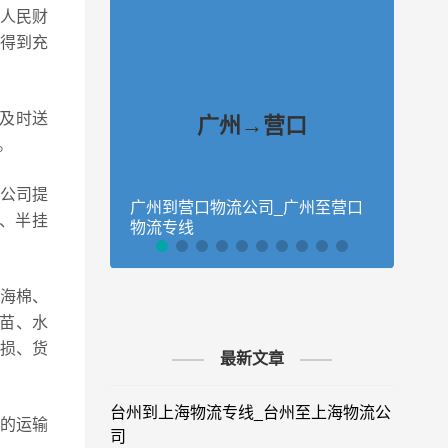
人民财
得到充
的及时送
广州→营口
。
公司提
广州到营口物流公司_广州至营口
广州
车、半挂
物流专线
物流
海棉、
苗、水
货损、货
最新文章
台州到上海物流专线_台州至上海物流公
的运输
司