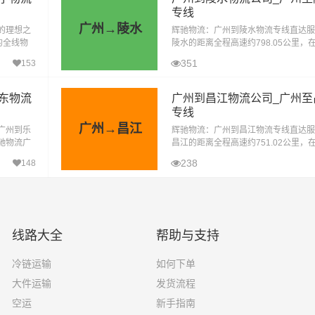
专线
广州→陵水
的理想之
辉驰物流：广州到陵水物流专线直达服
的全线物
陵水的距离全程高速约798.05公里，
速、准确
气影响的特殊情况下大约耗时9小时到
351
153
辉驰物流，作为一家深耕物流领域多年
东物流
广州到昌江物流公司_广州至
专线
广州→昌江
广州到乐
辉驰物流：广州到昌江物流专线直达服
驰物流广
昌江的距离全程高速约751.02公里，
运输货物
气影响的特殊情况下大约耗时8.3小时
238
148
辉驰物流，作为一家深耕物流领域多年
线路大全
帮助与支持
冷链运输
如何下单
大件运输
发货流程
空运
新手指南