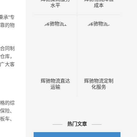
水平
成本
秉承“专
可靠的物
，合同制
化仓库，
为广大客
辉驰物流直达
辉驰物流定制
运输
化服务
资格的综
保险、
板车、
热门文章