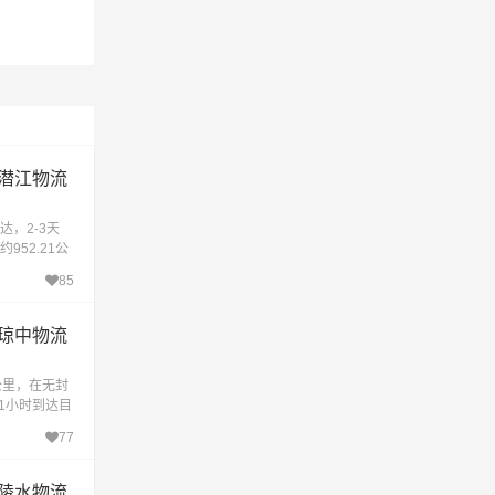
潜江物流
，2-3天
52.21公
约耗时9.9
85
琼中物流
公里，在无封
1小时到达目
、高效、安
77
陵水物流