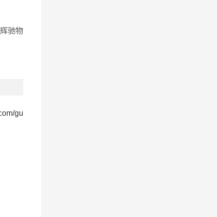
辉驰物
.com/gu