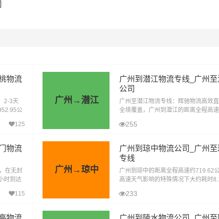
司
桃物流
广州到潜江物流专线_广州至
公司
广州→潜江
2-3天
广州至潜江物流专线：辉驰物流高效直达
2.95公
全境覆盖，广州到潜江的距离全程高速约9
耗时10.
里，在无封高速天气影响的特殊情况下大
255
125
小时到达目的地。广州辉驰物流公司专
门物流
广州到琼中物流公司_广州至
专线
广州→琼中
里，在无封
广州到琼中的距离全程高速约719.62
1小时到达
高速天气影响的特殊情况下大约耗时8.
州到天门
的地。广州辉驰物流有限公司以其专业
233
115
全的服务，成为了广州到琼中物流
亭物流
广州到陵水物流公司_广州至