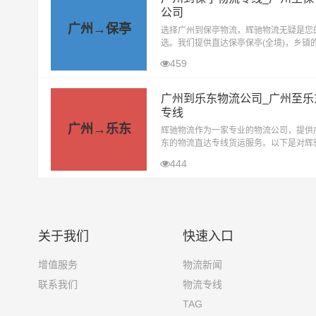
公司
广州→保亭
选择广州到保亭物流，辉驰物流无疑是您
选。我们提供直达保亭保亭(全境)，乡镇
流服务，每日发车，确保您的货物能够迅
459
地送达目的地。若您有广州至保亭的物流
广州到乐东物流公司_广州至乐
专线
广州→乐东
辉驰物流作为一家专业的物流公司，提供
东的物流直达专线货运服务。以下是对辉
州到乐东物流直达专线的详细介绍：一、
444
种类辉驰物流拥有丰富的物流资源和
关于我们
快速入口
增值服务
物流新闻
联系我们
物流专线
TAG