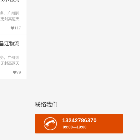
务，广州到
在无封高速天
达目的地。
117
的
昌江物流
务，广州到
在无封高速天
到达目的地。
79
联络我们
13242786370
09:00—19:00