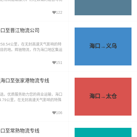
旗下备受信赖的优
122
海口至晋江物流公司
58.54公里，在无封高速天气影响的特
海口→义乌
到达目的地。辉驰物流，作为海口地区集运
的现代化物流
151
_海口至张家港物流专线
选，优质服务助力您的商业运输，海口
海口→太仓
4.79公里，在无封高速天气影响的特殊
目的地。辉驰物流是
106
海口至常熟物流专线