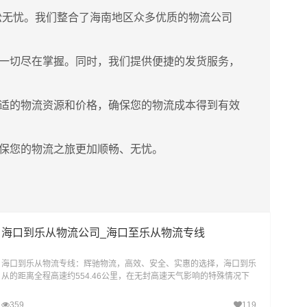
松无忧。我们整合了海南地区众多优质的物流公司
一切尽在掌握。同时，我们提供便捷的发货服务，
适的物流资源和价格，确保您的物流成本得到有效
保您的物流之旅更加顺畅、无忧。
海口到乐从物流公司_海口至乐从物流专线
海口到乐从物流专线：辉驰物流，高效、安全、实惠的选择，海口到乐
从的距离全程高速约554.46公里，在无封高速天气影响的特殊情况下
大约耗时6.8小时到达目的地。海口辉驰物流为您提
359
119