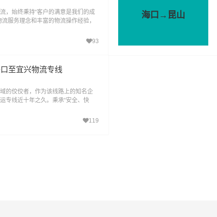
流，始终秉持“客户的满意是我们的成
海口→昆山
物流服务理念和丰富的物流操作经验，
的优质物流方案和
93
海口至宜兴物流专线
域的佼佼者，作为该线路上的知名企
运专线近十年之久。秉承“安全、快
我们将物流精神发扬
119