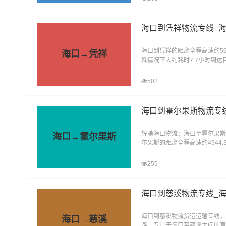
海口到凭祥物流专线_
海口到凭祥的距离全程高速约59
海口→凭祥
殊情况下大约耗时7.7小时到
提供全方位、高效、便捷物流服
502
海口到霍尔果斯物流专
辉驰海口物流：海口至霍尔果斯
海口→霍尔果斯
尔果斯的距离全程高速约4944
况下大约耗时52.5小时到达霍尔
259
海口到慈溪物流专线_
海口到慈溪物流货运运输专线，
海口→慈溪
路，专注于海口至慈溪之间的直