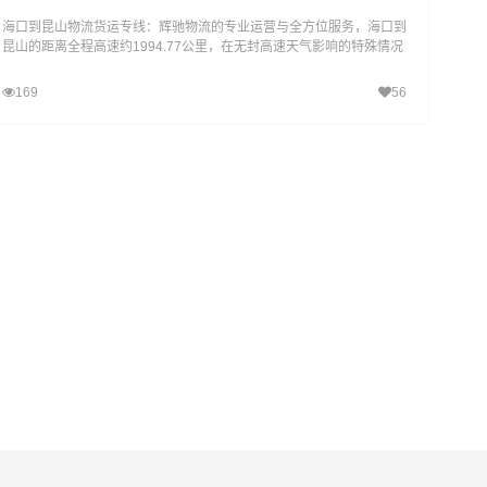
海口到昆山物流货运专线：辉驰物流的专业运营与全方位服务，海口到
昆山的距离全程高速约1994.77公里，在无封高速天气影响的特殊情况
下大约耗时22.4小时到达目的地。辉驰物流推出
169
56