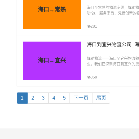
海口至常熟的物流专线，辉驰物
海口→常熟
功”这一服务宗旨，凭借创新的
致力于为不同客户提供量身定制
281
海口到宜兴物流公司_
辉驰物流——海口至宜兴物流领
海口→宜兴
业，我们已深耕海口到宜兴的货
捷、诚信、真诚”的服务理念，
359
1
2
3
4
5
下一页
尾页