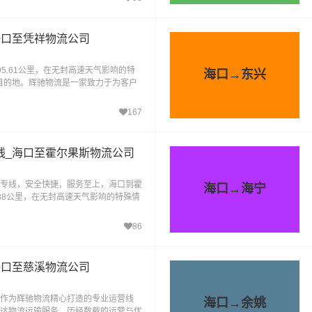
海口至凭祥物流公司
5.61公里，在无封高速天气影响的特
海口→东兴
达目的地。辉驰物流是一家致力于为客户
务的公司。辉
167
线_海口至霍尔果斯物流公司
专线，安全快捷，服务至上，海口到霍
海口→海宁
.38公里，在无封高速天气影响的特殊情
果斯(全境)等目的地
86
海口至慈溪物流公司
作为辉驰物流精心打造的专业运营线
海口→余姚
达物流运输服务。历经数载的运营与优