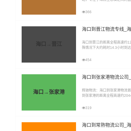
化，此专线已赫然成为辉驰物流
366
海口到晋江物流专线_
海口到晋江的距离全程高速约12
海口→晋江
殊情况下大约耗时14.3小时
输、仓储、配送等多功能于一体
454
海口到张家港物流公司
辉驰物流：海口到张家港物流首
海口→张家港
到张家港的距离全程高速约204
情况下大约耗时22.8小时到达
319
海口到常熟物流公司_