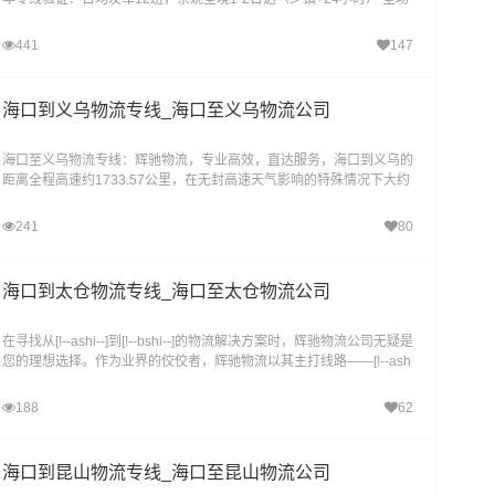
景承运‌：工业设备/家居搬迁/电商货物/
441
147
海口到义乌物流专线_海口至义乌物流公司
海口至义乌物流专线：辉驰物流，专业高效，直达服务，海口到义乌的
距离全程高速约1733.57公里，在无封高速天气影响的特殊情况下大约
耗时19.5小时到达目的地。海口到义乌物流货运运输
241
80
海口到太仓物流专线_海口至太仓物流公司
在寻找从[!--ashi--]到[!--bshi--]的物流解决方案时，辉驰物流公司无疑是
您的理想选择。作为业界的佼佼者，辉驰物流以其主打线路——[!--ash
i--]至[!--bshi--]的物流服…
188
62
海口到昆山物流专线_海口至昆山物流公司