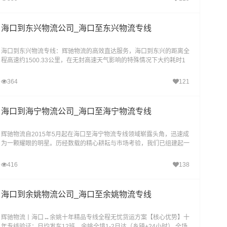
海口到东兴物流公司_海口至东兴物流专线
海口到东兴物流专线：辉驰物流的高效直达服务，海口到东兴的距离全
程高速约1500.33公里，在无封高速天气影响的特殊情况下大约耗时1
7.1小时到达目的地。海口到东兴物流专线，作为辉
364
121
海口到海宁物流公司_海口至海宁物流专线
辉驰物流自2015年5月起在海口至海宁物流专线领域崭露头角，迅速成
为一颗耀眼的明星。历经数载的精心耕耘与市场考验，我们已组建起一
支由30辆顶级货运车辆构成的强大运输队伍，涵
416
138
海口到余姚物流公司_海口至余姚物流专线
‌辉驰物流丨海口↔余姚十年精品专线全程无忧货运方案‌【核心优势】‌十
年专线验证‌：日均发车12班，余姚全境1-2日达（乡镇+24小时） 全场