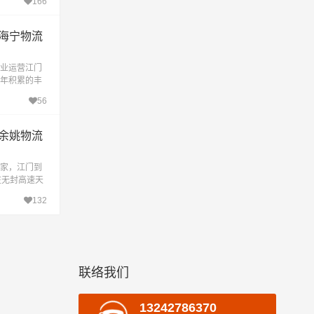
166
的承诺
海宁物流
业运营江门
年积累的丰
专线已跻身
56
。
余姚物流
家，江门到
在无封高速天
时到达目的
132
公
联络我们
13242786370