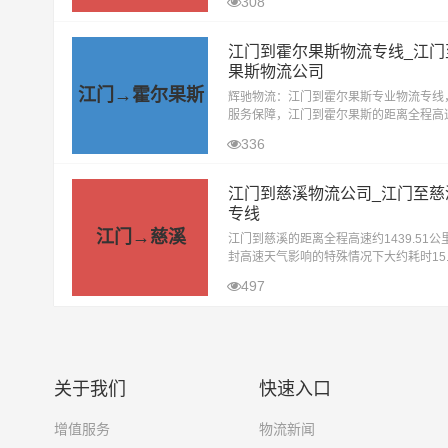
308
7.7小时到达目的地以下地区凭祥(全境)
江门到霍尔果斯物流专线_江门
果斯物流公司
江门→霍尔果斯
辉驰物流：江门到霍尔果斯专业物流专线
服务保障，江门到霍尔果斯的距离全程高速
6.9公里，在无封高速天气影响的特殊情
336
时50.5小时到达目的地。辉驰物流，作为
江门到慈溪物流公司_江门至慈
专线
江门→慈溪
江门到慈溪的距离全程高速约1439.51公
封高速天气影响的特殊情况下大约耗时15
达目的地。在物流行业，辉驰物流凭借其
497
验和卓越的服务质量，一直深受客户的
关于我们
快速入口
增值服务
物流新闻