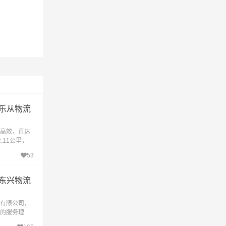
乐从物流
高效，直达
.11公里，
时0.9小时
53
专
东兴物流
有限公司，
的服务理
赢得了广大