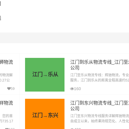
司
线
狮物流
江门到乐从物流专线_江门至
公司
江门→乐从
的物流解
江门至乐从物流专线：辉驰物流，专业
.27公
服务，江门到乐从的距离全程高速约52
耗时8.1
在无封高速天气影响的特殊情况下大约耗
160
59
到达目的地。江门到乐从物流货运运输
祥物流
江门到东兴物流专线_江门至
公司
江门→东兴
，您的首
江门至东兴物流专线服务详解辉驰物流
35.17
自成立以来，始终秉持规范化、人性化
大约耗时
念，以诚信、务实、稳健的经营作风，