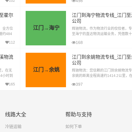
498
102
客户的信赖与支持。我们深知，每一次
至霍尔
江门到海宁物流专线_江门至
公司
江门→海宁
，全方位
辉驰物流，作为物流行业的佼佼者，专
约484
至海宁的直达物流运输业务，凭借数十
况下大约耗
富物流运输操作经验，江门到海宁物流
168
112
海宁地区最具实力的物流品牌专线之列
溪物流
江门到余姚物流专线_江门至
公司
江门→余姚
里，在无
辉驰物流：您信赖的江门到余姚物流专
.4小时到
余姚的距离全程高速约1414.2公里，
丰富的经
气影响的特殊情况下大约耗时15.1小
397
165
地。辉驰物流，作为中国人民财产保险
线路大全
帮助与支持
冷链运输
如何下单