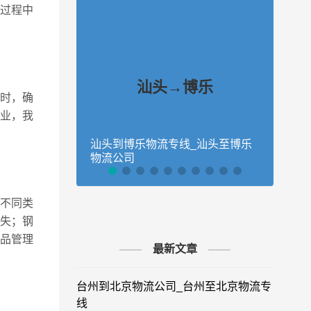
过程中
汕头→博乐
小时，确
业，我
汕头到博乐物流专线_汕头至博乐
汕头
物流公司
物流
不同类
失；钢
品管理
最新文章
台州到北京物流公司_台州至北京物流专
线