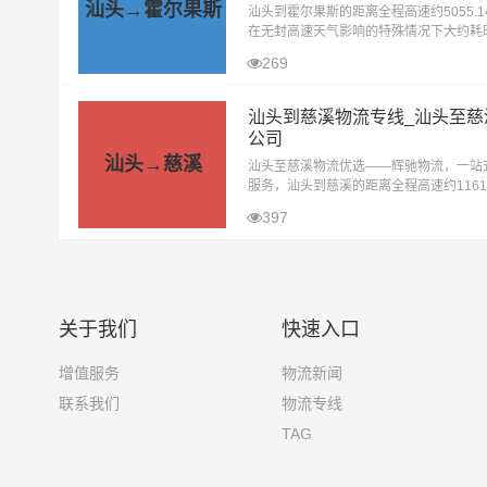
汕头→霍尔果斯
汕头到霍尔果斯的距离全程高速约5055.1
在无封高速天气影响的特殊情况下大约耗时
时到达目的地。汕头至霍尔果斯物流专线
269
辉驰物流公司精心打造的一条高效、
汕头到慈溪物流专线_汕头至慈
公司
汕头→慈溪
汕头至慈溪物流优选——辉驰物流，一站
服务，汕头到慈溪的距离全程高速约1161.
里，在无封高速天气影响的特殊情况下大约
397
5小时到达目的地。在汕头寻找通往慈溪
关于我们
快速入口
增值服务
物流新闻
联系我们
物流专线
TAG