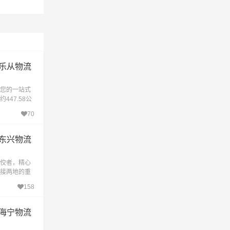
乐从物流
您的一站式
47.58公
约耗时4.8
70
物
东兴物流
佼者，精心
接两地的重
。这条专线
158
准时
海宁物流