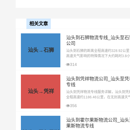
相关文章
汕头到石狮物流专线_汕头至石
公司
汕头→石狮
汕头到石狮的距离全程高速约328.92公
高速天气影响的特殊情况下大约耗时3.8
的地。汕头辉驰物流有限公司以其专业、
314
全的服务，成为了汕头到石狮物流
汕头到凭祥物流公司_汕头至凭
专线
汕头→凭祥
汕头到凭祥物流专线服务详解，汕头到凭
全程高速约1186.46公里，在无封高速天
特殊情况下大约耗时12.2小时到达目的
356
绍：汕头辉驰物流提供的汕头到凭祥物
汕头到霍尔果斯物流公司_汕头
果斯物流专线