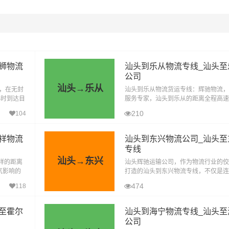
狮物流
汕头到乐从物流专线_汕头至
公司
汕头→乐从
里，在无封
汕头到乐从物流货运专线：辉驰物流，
小时到达目
服务专家，汕头到乐从的距离全程高速约4
高效、安
里，在无封高速天气影响的特殊情况下大
210
104
小时到达目的地。辉驰物流公司，作为
祥物流
汕头到东兴物流公司_汕头至
专线
汕头→东兴
祥的距离
汕头辉驰运输公司，作为物流行业的佼
气影响的
打造的汕头到东兴物流专线，不仅是连
地。专线介
要纽带，更是广大客户信赖的货运品牌
474
118
以高效、安全、准时为服务宗旨，每天
至霍尔
汕头到海宁物流专线_汕头至
公司