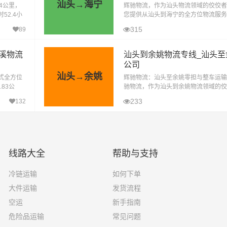
汕头→海宁
4公里，
辉驰物流，作为汕头物流领域的佼佼者
52.4小
您提供从汕头到海宁的全方位物流服务
，是汕头
遍布全市的合作货运专线，能够灵活高
315
89
的各种物流需求。无论您身处龙湖区、
溪物流
汕头到余姚物流专线_汕头至
公司
汕头→余姚
式全方位
辉驰物流：汕头至余姚零担与整车运输
83公
驰物流，作为汕头到余姚物流领域的佼
耗时12.
于为客户提供高效、安全、可靠的物流
233
132
无论是零担运输还是整车运输，我们都
线路大全
帮助与支持
冷链运输
如何下单
大件运输
发货流程
空运
新手指南
危险品运输
常见问题