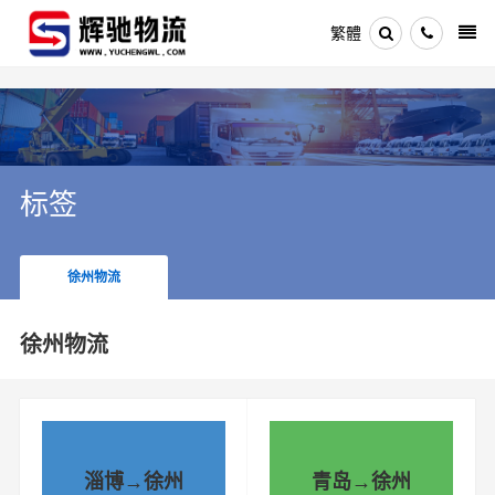
繁體
标签
徐州物流
徐州物流
淄博→徐州
青岛→徐州