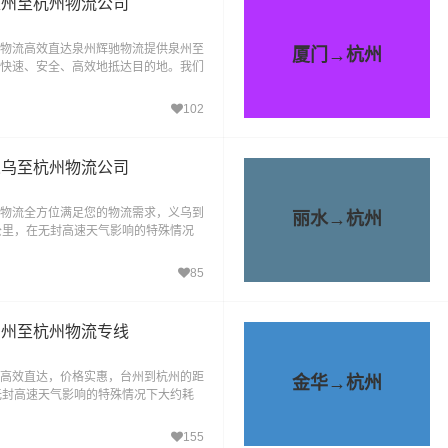
泉州至杭州物流公司
物流高效直达泉州辉驰物流提供泉州至
厦门→杭州
快速、安全、高效地抵达目的地。我们
于泉州到杭州的
102
义乌至杭州物流公司
物流全方位满足您的物流需求，义乌到
丽水→杭州
6公里，在无封高速天气影响的特殊情况
。义乌辉驰物流公
85
台州至杭州物流专线
高效直达，价格实惠，台州到杭州的距
金华→杭州
在无封高速天气影响的特殊情况下大约耗
台州物流公司，作为台州
155