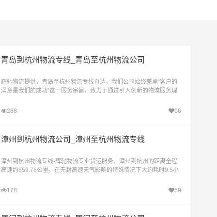
青岛到杭州物流专线_青岛至杭州物流公司
辉驰物流提供，青岛至杭州物流专线直达，我们公司始终秉承“客户的
满意是我们的成功”这一服务宗旨，致力于通过引入创新的物流服务理
念和依托丰富的物流操作经验，为不同需求的客户
288
96
漳州到杭州物流公司_漳州至杭州物流专线
漳州到杭州物流专线-辉驰物流专业货运服务，漳州到杭州的距离全程
高速约859.76公里，在无封高速天气影响的特殊情况下大约耗时9.5小
时到达目的地。公司简介辉驰物流是漳州地
178
59