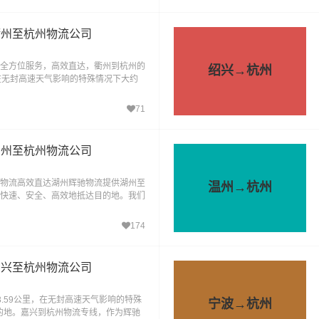
衢州至杭州物流公司
全方位服务，高效直达，衢州到杭州的
绍兴→杭州
，在无封高速天气影响的特殊情况下大约
驰物流，作为衢州地区领
71
湖州至杭州物流公司
物流高效直达湖州辉驰物流提供湖州至
温州→杭州
快速、安全、高效地抵达目的地。我们
于湖州到杭州的
174
嘉兴至杭州物流公司
.59公里，在无封高速天气影响的特殊
宁波→杭州
目的地。嘉兴到杭州物流专线，作为辉驰