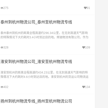
供从宁波市区海曙区、江北区、北仑区、镇海区
275
91
泰州到杭州物流公司_泰州至杭州物流专线
泰州泰州到杭州的距离全程高速约296.34公里，在无封高速天气影响
的特殊情况下大约耗时3.4小时到达目的地。辉驰物流有限公司，作为
物流行业的佼佼者，特别推出泰州至杭州的专业物
328
109
淮安到杭州物流公司_淮安至杭州物流专线
淮安到杭州的距离全程高速约434.23公里，在无封高速天气影响的特
殊情况下大约耗时4.6小时到达目的地。淮安到杭州的货运公司物流运
营部，是辉驰物流精心打造的专业物流服务平台
402
134
扬州到杭州物流专线_扬州至杭州物流公司