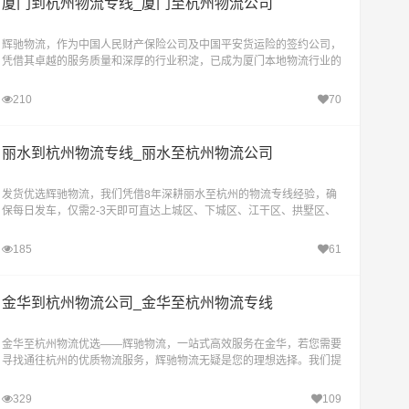
厦门到杭州物流专线_厦门至杭州物流公司
辉驰物流，作为中国人民财产保险公司及中国平安货运险的签约公司，
凭借其卓越的服务质量和深厚的行业积淀，已成为厦门本地物流行业的
佼佼者。我们深知每一位客户的信任与托付都至
210
70
丽水到杭州物流专线_丽水至杭州物流公司
发货优选辉驰物流，我们凭借8年深耕丽水至杭州的物流专线经验，确
保每日发车，仅需2-3天即可直达上城区、下城区、江干区、拱墅区、
西湖区、滨江区、萧山区、余杭区、富阳区、临安
185
61
金华到杭州物流公司_金华至杭州物流专线
金华至杭州物流优选——辉驰物流，一站式高效服务在金华，若您需要
寻找通往杭州的优质物流服务，辉驰物流无疑是您的理想选择。我们提
供包括物流、货运、整车、零担、大件运输、长
329
109