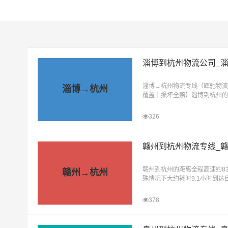
淄博到杭州物流公司_
淄博→杭州物流专线（辉驰物流
淄博→杭州
覆盖｜损坏全赔】淄博到杭州的距
高速天气影响的特殊情况下大约
326
赣州到杭州物流专线_
赣州到杭州的距离全程高速约83
赣州→杭州
殊情况下大约耗时9.1小时到
长，为了满足广大企业、工厂及
378