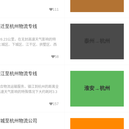
卓越的运输系统
111
宿迁至杭州物流专线
6.23公里，在无封高速天气影响的特
泰州→杭州
达上城区、下城区、江干区、拱墅区、西
、富阳区、临
58
镇江至杭州物流专线
合物流运输服务，镇江到杭州的距离全
淮安→杭州
高速天气影响的特殊情况下大约耗时3.3
江至杭州物流专线
157
盐城至杭州物流公司