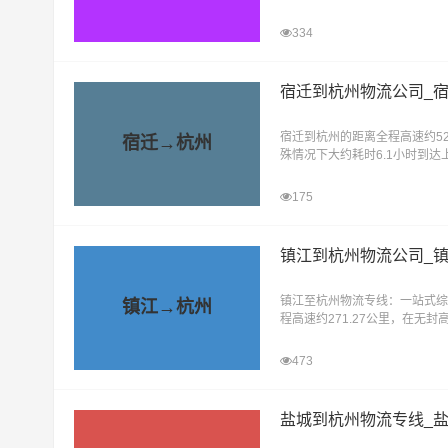
嘉兴物流公司的旗舰服务，以其
334
宿迁到杭州物流公司_
宿迁到杭州的距离全程高速约52
宿迁→杭州
殊情况下大约耗时6.1小时到
湖区、滨江区、萧山区、余杭区
175
镇江到杭州物流公司_
镇江至杭州物流专线：一站式综
镇江→杭州
程高速约271.27公里，在无封
小时到达目的地。辉驰物流，镇
473
盐城到杭州物流专线_