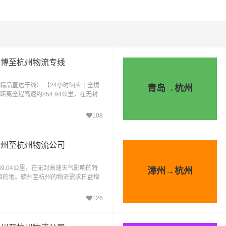
淄博至杭州物流专线
精品直达干线） 【24小时响应｜全境
青岛→杭州
离全程高速约854.94公里，在无封
耗时9.9小时到达目的
108
赣州至杭州物流公司
9.04公里，在无封高速天气影响的特
漳州→杭州
达目的地。赣州至杭州的物流需求日益增
个人的多样化物
126