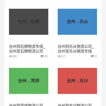
台州→石狮
台州→乐从
台州到石狮物流专线_
台州到乐从物流公司_
台州至石狮物流公司
台州至乐从物流专线
486
162
217
72
台州→凭祥
台州→东兴
台州到凭祥物流公司_
台州到东兴物流公司_