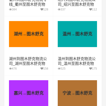
线_衢州至图木舒克物
司_绍兴至图木舒克物
流公司
流专线
384
128
337
112
湖州→图木舒克
温州→图木舒克
湖州到图木舒克物流公
温州到图木舒克物流公
司_湖州至图木舒克物
司_温州至图木舒克物
流专线
流专线
476
158
525
175
嘉兴→图木舒克
宁波→图木舒克