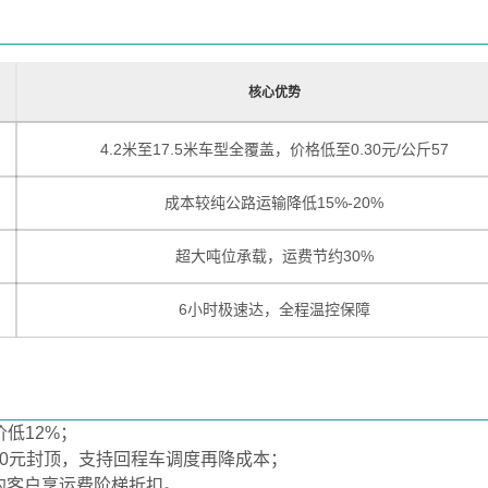
核心优势
4.2米至17.5米车型全覆盖，价格低至0.30元/公斤‌57
成本较纯公路运输降低15%-20%‌
超大吨位承载，运费节约30%‌
6小时极速达，全程温控保障‌
低12%‌；
3820元封顶，支持回程车调度再降成本‌；
约客户享运费阶梯折扣‌。