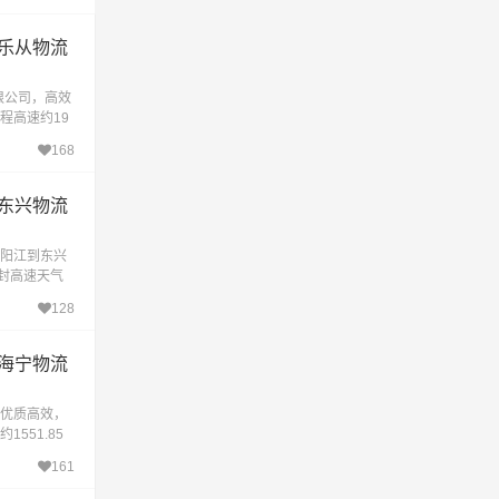
乐从物流
限公司，高效
程高速约19
殊情况下大约
168
东兴物流
阳江到东兴
无封高速天气
达目的地。辉
128
商
海宁物流
优质高效，
551.85
下大约耗时
161
有限公