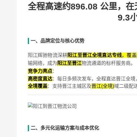
全程高速约896.08 公里
9.
一、品牌定位与核心优势
阳江辉驰物流深耕
阳江至晋江全境直达专线
，覆盖
输网络，成为
阳江至晋江
物流通道的标杆服务商‌。
竞争力亮点
：
高密度直达
：每日多频次发车，全程直达晋江全境，运
全境覆盖
：支持晋江主城区及
晋江(全境)
域二级配送
二、多元化运输方案与成本优化