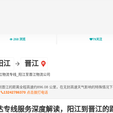
268
浏览
79
关注
阳江
晋江
江物流专线_阳江至晋江物流公司
江的距离全程高速约896.08 公里，在无封高速天气影响的特殊情况
江
13242786370
点击拨打电话
达专线服务深度解读，阳江到晋江的