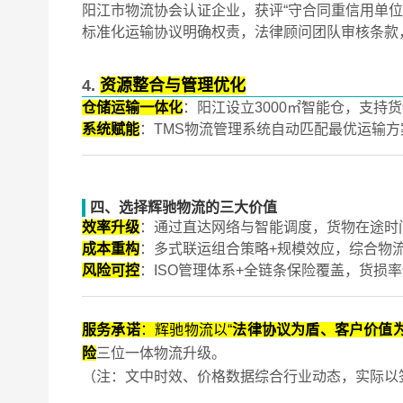
阳江市物流协会认证企业，获评“守合同重信用单位”，
标准化运输协议明确权责，法律顾问团队审核条款，
4.
资源整合与管理优化
仓储运输一体化
：阳江设立3000㎡智能仓，支持
系统赋能
：TMS物流管理系统自动匹配最优运输方案
四、选择辉驰物流的三大价值
效率升级
：通过直达网络与智能调度，货物在途时间
成本重构
：多式联运组合策略+规模效应，综合物流成本
风险可控
：ISO管理体系+全链条保险覆盖，货损率
服务承诺
：辉驰物流以“
法律协议为盾、客户价值
险
三位一体物流升级。
（注：文中时效、价格数据综合行业动态，实际以签