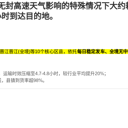
，在无封高速天气影响的特殊情况下大约
3小时到达目的地。
晋江晋江(全境)等10个核心区县，依托
每日稳定发车、全境无中
输时效压缩至4.7-4.8小时，较行业平均提升20%‌；
，县镇到货率超98%‌。