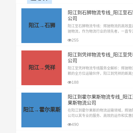
阳江到石狮物流专线_阳江至石
公司
阳江→石狮
阳江至石狮物流专线：辉驰物流的高效直
驰物流，作为物流行业的领先者，一直专
户提供高效、安全、便捷的物流服务。其
255
至石狮的物流专线，更是我们精心打造的
阳江到凭祥物流专线_阳江至凭
公司
阳江→凭祥
阳江至凭祥物流专线服务全解析：辉驰物
赖的全方位运输伙伴，阳江到凭祥的距离
约626.94公里，在无封高速天气影响的
188
大约耗时6.5小时到达目的地。阳江到凭
阳江到霍尔果斯物流专线_阳江
果斯物流公司
阳江→霍尔果斯
在阳江到霍尔果斯的物流运输领域，辉驰
公司以其专业的服务、高效的运作和实惠
成为了众多客户的首选。我们专注于阳江
490
斯的货物运输，致力于为客户提供最优