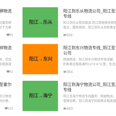
狮物流
阳江到乐从物流公司_阳江至
专线
阳江→乐从
达服务辉
阳江到乐从物流首选-阳江辉驰物流有
注于为客
直达，服务周到，阳江到乐从的距离全
中，阳江
1.11公里，在无封高速天气影响的特
506
85
一
耗时2.1小时到达目的地。阳江到乐从
祥物流
阳江到东兴物流专线_阳江至
公司
阳江→东兴
流，您信
辉驰物流：阳江到东兴物流专线详解，
全程高速
的距离全程高速约1479.97公里，在
特殊情况下
影响的特殊情况下大约耗时16小时到
384
62
驰物流，作为一家专业的物流服务提供
至霍尔
阳江到海宁物流公司_阳江至
专线
阳江→海宁
阳江物流
阳江至海宁物流专线服务：辉驰物流，
的价格，
值得信赖，阳江到海宁的距离全程高速约1
至霍尔果
公里，在无封高速天气影响的特殊情况
483
163
16.9小时到达目的地。阳江辉驰物流