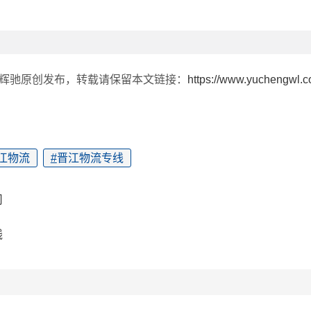
由辉驰原创发布，转载请保留本文链接：
https://www.yuchengwl.
江物流
#
晋江物流专线
司
线