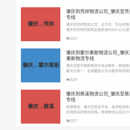
肇庆到凭祥物流公司_肇庆至凭
专线
肇庆→凭祥
肇庆到凭祥物流公司：全方位、专业化物
肇庆到凭祥的距离全程高速约680.62公
高速天气影响的特殊情况下大约耗时7.3
163
的地。在广大新老客户的鼎力支持下
肇庆到霍尔果斯物流公司_肇庆
果斯物流专线
肇庆→霍尔果斯
肇庆至霍尔果斯物流专线全解析：辉驰物
解决方案一、全域覆盖与专业服务矩阵辉
托‌肇庆市区+县区联动网络‌（端州区、鼎
329
要区、广宁县、怀集县、封开县
肇庆到慈溪物流公司_肇庆至慈
专线
肇庆→慈溪
辉驰物流：肇庆至慈溪专线，高效物流新
庆到慈溪的物流领域，辉驰物流以其近十
细作，树立了良好的口碑。作为肇庆到慈
207
司的佼佼者，我们秉承“安全、快捷、诚