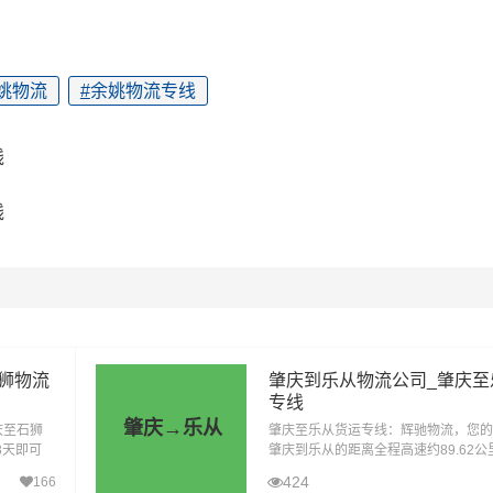
姚物流
#
余姚物流专线
线
线
狮物流
肇庆到乐从物流公司_肇庆至
专线
肇庆→乐从
庆至石狮
肇庆至乐从货运专线：辉驰物流，您的
3天即可
肇庆到乐从的距离全程高速约89.62
保险及平
高速天气影响的特殊情况下大约耗时1.
424
166
风
的地。在物流行业风起云涌的今天，选