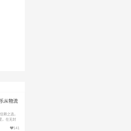
乐从物流
信赖之选，
公里，在无封
4小时到达目
141
择