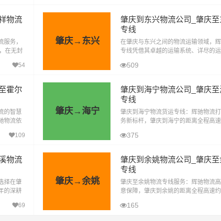
祥物流
肇庆到东兴物流公司_肇庆至
专线
肇庆→东兴
流服务，
在肇庆与东兴之间的物流运输领域，辉
里，在无封
专线凭借其卓越的运输系统、详尽的运
小时到达目
进的仓库管理，已然成为众多客户心中
509
54
们深知物流运输对于企业发展的重要
至霍尔
肇庆到海宁物流公司_肇庆至
专线
肇庆→海宁
流的智慧
肇庆到海宁物流货运专线：辉驰物流打
驰物流依
务新标杆，肇庆到海宁的距离全程高速约1
湖区、高
公里，在无封高速天气影响的特殊情况
375
109
15.3小时到达目的地。在当今快速发展
溪物流
肇庆到余姚物流公司_肇庆至
专线
肇庆→余姚
选择在肇
肇庆至余姚物流专线服务：辉驰物流高
年的深耕
意保障，肇庆到余姚的距离全程高速约13
溪物流公
里，在无封高速天气影响的特殊情况下大
165
69
信
2小时到达目的地。肇庆辉驰物流有限