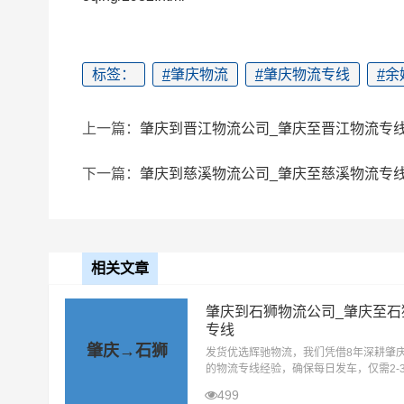
标签：
#
肇庆物流
#
肇庆物流专线
#
余
上一篇：
肇庆到晋江物流公司_肇庆至晋江物流专
下一篇：
肇庆到慈溪物流公司_肇庆至慈溪物流专
相关文章
肇庆到石狮物流公司_肇庆至石
专线
肇庆→石狮
发货优选辉驰物流，我们凭借8年深耕肇
的物流专线经验，确保每日发车，仅需2-
直达石狮(全境)。我们与中国太平洋财产
499
安保险保持长期紧密合作，一旦货物遭遇