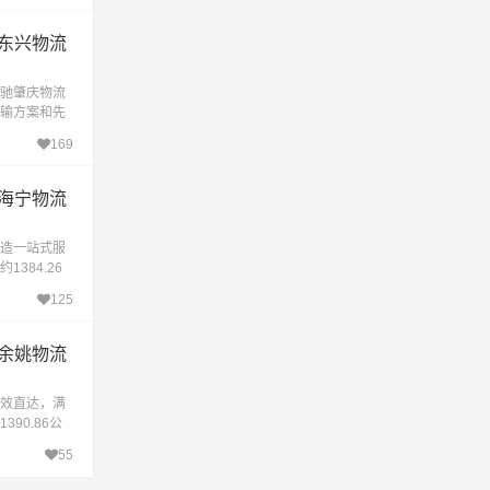
东兴物流
驰肇庆物流
输方案和先
的优选。我
169
海宁物流
造一站式服
384.26
下大约耗时
125
余姚物流
效直达，满
90.86公
约耗时15.
55
公