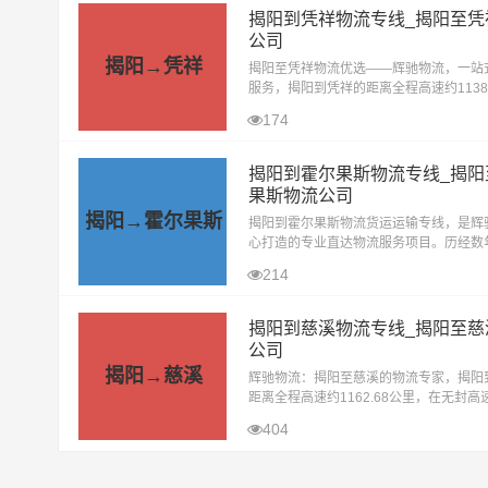
揭阳到凭祥物流专线_揭阳至凭
公司
揭阳→凭祥
揭阳至凭祥物流优选——辉驰物流，一站
服务，揭阳到凭祥的距离全程高速约1138.
里，在无封高速天气影响的特殊情况下大约
174
6小时到达目的地。在揭阳寻找通往凭祥
揭阳到霍尔果斯物流专线_揭阳
果斯物流公司
揭阳→霍尔果斯
揭阳到霍尔果斯物流货运运输专线，是辉
心打造的专业直达物流服务项目。历经数
运营与持续发展，此物流专线已晋升为辉
214
下备受认可的优质物流品牌线路之一
揭阳到慈溪物流专线_揭阳至慈
公司
揭阳→慈溪
辉驰物流：揭阳至慈溪的物流专家，揭阳
距离全程高速约1162.68公里，在无封高
响的特殊情况下大约耗时12.2小时到达目
404
当今物流行业蓬勃发展的背景下，辉驰