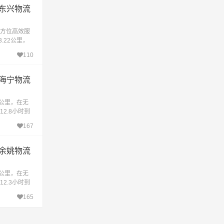
东兴物流
方位高效服
.22公里，
时17.8小
110
作
海宁物流
5公里，在无
2.8小时到
辉驰物流有
167
余姚物流
5公里，在无
2.3小时到
的揭阳到余
165