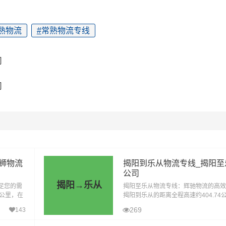
熟物流
#
常熟物流专线
司
司
狮物流
揭阳到乐从物流专线_揭阳至
公司
揭阳→乐从
足您的需
揭阳至乐从物流专线：辉驰物流的高效
7公里，在
揭阳到乐从的距离全程高速约404.74
.8小时到
高速天气影响的特殊情况下大约耗时4.
269
143
的地。揭阳到乐从的物流专线，是辉驰