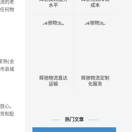
流的老
水平
成本
答任何物
熟(全
熟市县城
辉驰物流直达
辉驰物流定制
运输
化服务
放心。
货和配
热门文章