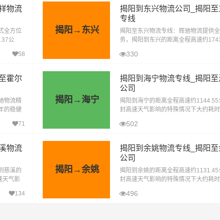
祥物流
揭阳到东兴物流公司_揭阳至
专线
揭阳→东兴
式全方位
揭阳至东兴物流专线：辉驰物流提供全
37公
务，揭阳到东兴的距离全程高速约1743
耗时11.
在无封高速天气影响的特殊情况下大约耗
330
58
时到达目的地。揭阳到东兴物流专线，
至霍尔
揭阳到海宁物流专线_揭阳至
公司
揭阳→海宁
驰物流精
揭阳到海宁的距离全程高速约1144.5
年的稳健
封高速天气影响的特殊情况下大约耗时1
驰物流旗
达目的地。揭阳到海宁物流专线，作为
502
71
限公司旗下的精品专线，是专为满足日
溪物流
揭阳到余姚物流专线_揭阳至
公司
揭阳→余姚
到慈溪的
揭阳到余姚的距离全程高速约1131.4
速天气影
封高速天气影响的特殊情况下大约耗时1
的地。‌在
达目的地。揭阳辉驰物流公司精心打造
496
134
姚物流专线，是一条高效、便捷的物