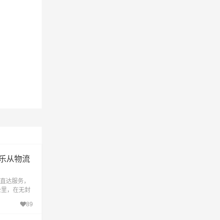
乐从物流
直达服务，
公里，在无封
3小时到达目
89