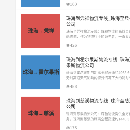
石狮全境1-2日达（乡镇+24小时） 全场景
183
工业设备/家居搬迁/电商货物/
珠海到凭祥物流专线_珠海至凭
公司
珠海→凭祥
珠海至凭祥物流专线：辉驰物流的高效直
驰物流，作为物流行业的领先者，一直专
户提供高效、安全、便捷的物流服务。其
426
至凭祥的物流专线，更是我们精心打造的
珠海到霍尔果斯物流专线_珠海
果斯物流公司
珠海→霍尔果斯
珠海到霍尔果斯的距离全程高速约4963.
无封高速天气影响的特殊情况下大约耗时5
到达目的地。珠海辉驰物流公司精心打造
458
霍尔果斯物流专线，致力于为客户
珠海到慈溪物流专线_珠海至慈
公司
珠海→慈溪
珠海到慈溪物流公司：辉驰物流提供全方
务，珠海到慈溪的距离全程高速约1448.
无封高速天气影响的特殊情况下大约耗时
175
达目的地以下地区慈溪(全境)。珠海