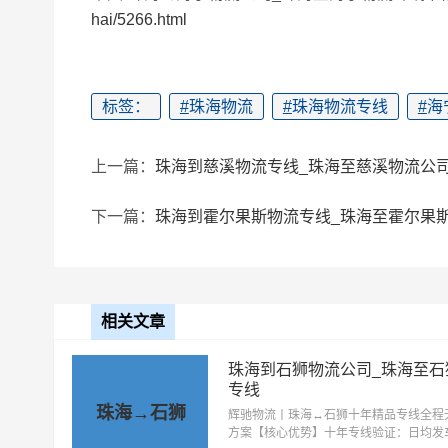
hai/5266.html
标签：
#
珠海物流
#
珠海物流专线
#
海
上一篇：
珠海到慈溪物流专线_珠海至慈溪物流公
下一篇：
珠海到霍尔果斯物流专线_珠海至霍尔果
相关文章
珠海到石狮物流公司_珠海至石
专线
珠海→石狮
‌辉驰物流丨珠海↔石狮十年精品专线全程
方案‌【核心优势】‌十年专线验证‌：日均发