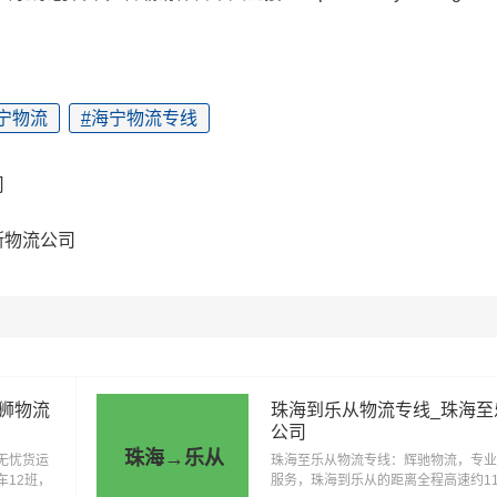
宁物流
#
海宁物流专线
司
斯物流公司
狮物流
珠海到乐从物流专线_珠海至
公司
珠海→乐从
无忧货运
珠海至乐从物流专线：辉驰物流，专业
车12班，
服务，珠海到乐从的距离全程高速约116