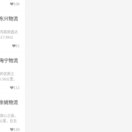
时1.4小时
106
专
东兴物流
司高效直达
7.89公
约耗时15.
61
推
海宁物流
的优质之
.56公里，
时14.7小
111
的
余姚物流
的放心之选，
6公里，在无
4.7小时到
130