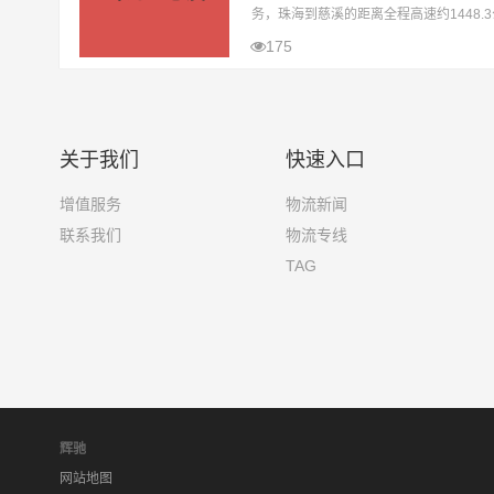
务，珠海到慈溪的距离全程高速约1448.
无封高速天气影响的特殊情况下大约耗时
175
达目的地以下地区慈溪(全境)。珠海
关于我们
快速入口
增值服务
物流新闻
联系我们
物流专线
TAG
辉驰
网站地图