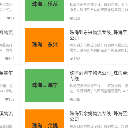
珠海→乐从
无忧货运
珠海至乐从物流专线：辉驰物流，专业
车12班，
服务，珠海到乐从的距离全程高速约116
承运‌：
在无封高速天气影响的特殊情况下大约耗
319
61
到达目的地。珠海到乐从物流货运运输
祥物流
珠海到东兴物流专线_珠海至
公司
珠海→东兴
达服务辉
珠海到东兴物流专线：辉驰珠海物流公
注于为客
服务，珠海到东兴的距离全程高速约151
中，珠海
里，在无封高速天气影响的特殊情况下大
183
142
一
9小时到达目的地。辉驰珠海物流公司
至霍尔
珠海到海宁物流公司_珠海至
专线
珠海→海宁
6公里，在
珠海至海宁物流专线——辉驰物流，您
0.7小时
选，珠海到海宁的距离全程高速约1415
的珠海至
在无封高速天气影响的特殊情况下大约耗
335
152
时到达目的地。辉驰物流作为物流行业
溪物流
珠海到余姚物流专线_珠海至
公司
珠海→余姚
位高效服
‌珠海到余姚物流专线：辉驰物流，您