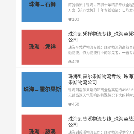
珠海→石狮
‌辉驰物流丨珠海↔石狮十年精品专线全程
方案‌【核心优势】‌十年专线验证‌：日均发
石狮全境1-2日达（乡镇+24小时） 全场景
183
工业设备/家居搬迁/电商货物/
珠海到凭祥物流专线_珠海至凭
公司
珠海→凭祥
珠海至凭祥物流专线：辉驰物流的高效直
驰物流，作为物流行业的领先者，一直专
户提供高效、安全、便捷的物流服务。其
426
至凭祥的物流专线，更是我们精心打造的
珠海到霍尔果斯物流专线_珠海
果斯物流公司
珠海→霍尔果斯
珠海到霍尔果斯的距离全程高速约4963.
无封高速天气影响的特殊情况下大约耗时5
到达目的地。珠海辉驰物流公司精心打造
458
霍尔果斯物流专线，致力于为客户
珠海到慈溪物流专线_珠海至慈
公司
珠海→慈溪
珠海到慈溪物流公司：辉驰物流提供全方