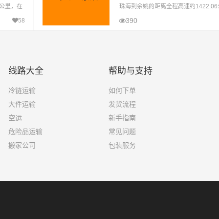
3公里，在
珠海到余姚的距离全程高速约1422.0
15小时到
封高速天气影响的特殊情况下大约耗时1
390
58
达目的地。‌在物流行业日益繁荣的今
线路大全
帮助与支持
冷链运输
如何下单
大件运输
发货流程
空运
新手指南
危险品运输
常见问题
搬家公司
包装服务