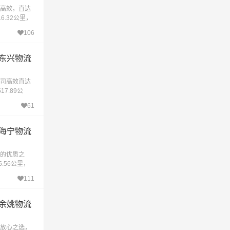
高效，直达
.32公里，
时1.4小时
106
专
东兴物流
司高效直达
7.89公
约耗时15.
61
推
海宁物流
的优质之
.56公里，
时14.7小
111
的
余姚物流
的放心之选，