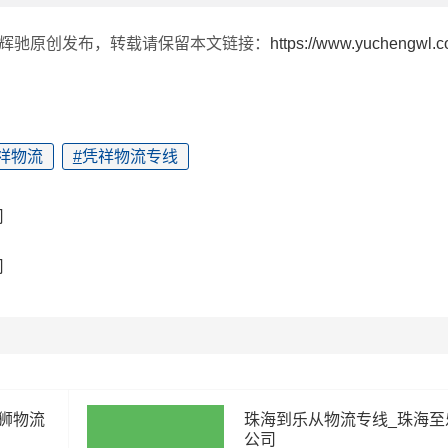
由辉驰原创发布，转载请保留本文链接：
https://www.yuchengwl.
祥物流
#
凭祥物流专线
司
司
狮物流
珠海到乐从物流专线_珠海至
公司